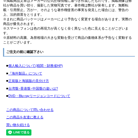
※掲載商品文章はメーカーの公式仕様情報に基づき作成したものです。掲載画像は弊
社が商品を買い切り、撮影した実物写真です。著作権は弊社が保有します。無断転
載・引用禁止。万が一、そのような著作権侵害の事実を発見した場合には、警告の
上、法的措置をとります。
※まれに商品パッケージはメーカーにより予告なく変更する場合があります。実際の
商品が優先されます。
※スマートフォンは色の再現力が高くなく全く異なった色に見えることがございま
す。
※原材料の高騰、為替相場の大きな変動を受けて商品の価格体系が予告なく変動する
ことがございます。
ご注文の前に確認下さい
■
個人輸入について(税関・財務省HP)
■
『海外製品』について
■
正規版と海賊版の見分け方
■
台湾盤･香港盤･中国盤の違いは?
■
DVD・Blu-rayリージョンコードについて
この商品について問い合わせる
この商品を友達に教える
買い物を続ける