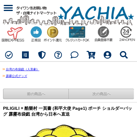
台湾の布袋戯（人形劇）
霹靂公式グッズ
前の商品へ
次の商品へ
PILIGILI × 酷樂村 一頁書 (和平大使 Page1) ポーチ ショルダーバッ
グ 霹靂布袋戯 台湾から日本へ直送