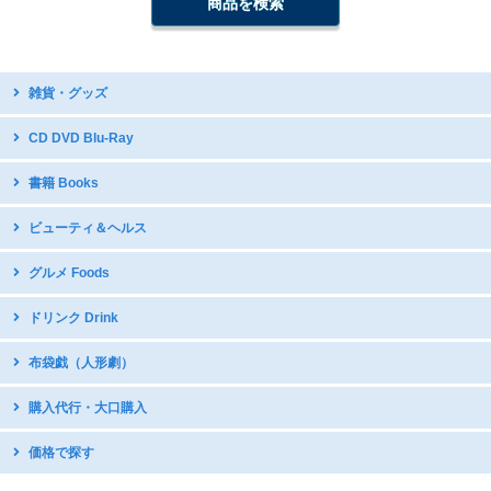
雑貨・グッズ
台湾デザイン
CD DVD Blu-Ray
開運グッズ
台湾原住民語CD・DVD
書籍 Books
台湾のお守り
台湾ディスカバリー
テーブルウェア・調理器具
中国語教材・辞書
ビューティ＆ヘルス
台湾オペラDVD
国立故宮博物館公式グッズ
写真集
現代舞踊DVD
icash2.0 / iPASS
グルメ Foods
グラビア・写真集
日本アニメDVDで中国語学習
五術・風水学関連書籍
子供向け音楽CD
中華菓子
ドリンク Drink
台湾の漫画・イラスト集
台湾産ドライフルーツ
台湾のお茶
布袋戯（人形劇）
スナック・お菓子
インスタントドリンク
ミネラルたっぷり 台湾産甘蔗糖
DVDボックス
購入代行・大口購入
台湾産コーヒー
DVDボックス（クリアランス）
インスタントスープ
購入代行サービス
価格で探す
サントラ：動脈音楽+ダピリ
調味料・スープの素
サンダーボルトファンタジー