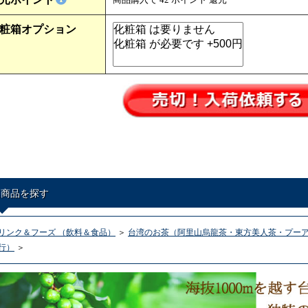
粧箱オプション
連商品を探す
リンク＆フーズ （飲料＆食品）
＞
台湾のお茶（阿里山烏龍茶・東方美人茶・プーア
行）
＞