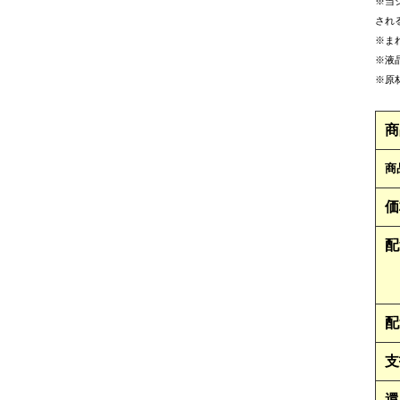
※当
され
※ま
※液
※原
商
商
価
配
配
支
還