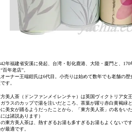
1842年福建省安溪に発起、台湾・彰化鹿港、大陸・廈門と、17
“百年老店”。
現オーナー王端鎧氏は6代目。小売りは始めて数年でも老舗の歴
証です。
東方美人茶（ドンファンメイレンチャ）は英国ヴィクトリア女
をガラスのカップで湯を注いだところ、茶葉が躍り赤白黄褐緑
かに美女が踊るようだったことから、「東方美人茶」の名をい
れには諸説あります）
この東方美人茶は、熱すぎるお湯も多すぎるお湯もよくないです。
のが最適です。