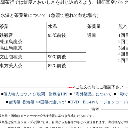
嶢陽茶行では鮮度とおいしさを封じ込めるよう、鋁箔真空パッ
◆水温と茶葉量について（急須で煎れて飲む場合）
茶葉
水温
茶葉量
煎れ
鉄観音
95℃前後
適量
1回
凍頂烏龍茶
2回
高山烏龍茶
3回
4回
文山包種茶
90℃前後
5回
東方美人茶
85℃前後
ご注文の前にご確認下さい
■
個人輸入について(税関・財務省HP)
■
『海外製品』について
■
一秒で
■
台湾盤･香港盤･中国盤の違いは?
■
DVD・Blu-rayリージョンコー
備考
載文章・画像はメーカーの公式仕様情報に基づき作成したものです。
載商品は全て当ショップが買い切り、台湾からお客様のもとへ直送されます。商標権などの