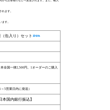
湾からお客様のもとへ直送されます。また、輸入
されます。
います。
茶（缶入り）セット
全国一律2,500円。1オーダーのご購入
（1～5営業日内に発送）
日本国内銀行振込】