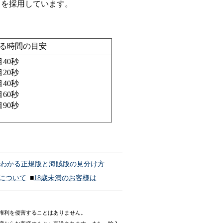
クを採用しています。
る時間の目安
目40秒
目20秒
目40秒
目60秒
目90秒
わかる正規版と海賊版の見分け方
ドについて
■
18歳未満のお客様は
権利を侵害することはありません。