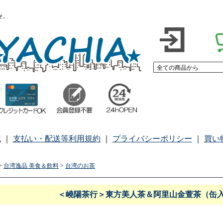
こそ。
記
｜
支払い・配送等利用規約
｜
プライバシーポリシー
｜
買い
>
台湾逸品 美食＆飲料
>
台湾のお茶
＜嶢陽茶行＞東方美人茶＆阿里山金萱茶（缶