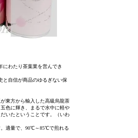
0年にわたり茶葉業を営んでき
史と自信が商品のゆるぎない保
王が東方から輸入した高級烏龍茶
と五色に輝き、まるで水中に軽や
ただいたということです。（いわ
適量で、90℃～85℃で煎れる