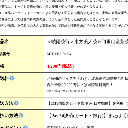
ショップでご購入の商品は、すべて「個人輸入（小口輸入）」としての取り扱いになり、台
る商品は、すべてお客様自身の「個人使用・個人消費」が前提となります。
れに商品パッケージはメーカーにより予告なく変更する場合があります。実際の商品が優先
晶画面によっては色の再現力の違いにより全く異なった色に見えることがございます。
材料の高騰、為替相場の大きな変動を受けて商品の価格体系が予告なく変動することがござ
品名
＜嶢陽茶行＞東方美人茶＆阿里山金萱
品番号
MIT-TEA-Y004
格
4,200円(税込)
送料
お荷物のサイズを問わず、北海道沖縄離島含む日本
合計金額20,000円以上は国際送料無料！
※購入代行及び特記がある場合を除く。
送方法
【EMS国際スピード郵便 by 日本郵便】を利用
払い方法
【PayPal決済(カード・銀行)】
または
【
元ポイント
商品購入で 42 ポイント 還元