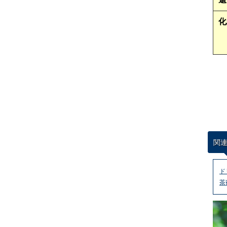
化
関
ド
茶