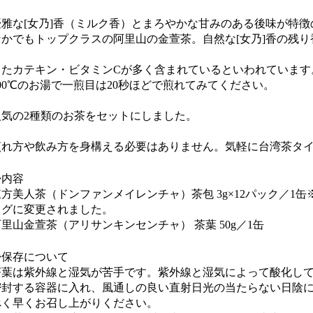
優雅な[女乃]香（ミルク香）とまろやかな甘みのある後味が特
なかでもトップクラスの阿里山の金萱茶。自然な[女乃]香の残
またカテキン・ビタミンCが多く含まれているといわれています
100℃のお湯で一煎目は20秒ほどで煎れてみてください。
人気の2種類のお茶をセットにしました。
煎れ方や飲み方を身構える必要はありません。気軽に台湾茶タイ
◆内容
東方美人茶（ドンファンメイレンチャ）茶包 3g×12パック／1缶
ッグに変更されました。
里山金萱茶（アリサンキンセンチャ） 茶葉 50g／1缶
◆保存について
茶葉は紫外線と湿気が苦手です。紫外線と湿気によって酸化し
密封する容器に入れ、風通しの良い直射日光の当たらない日陰
べく早くお召し上がりください。