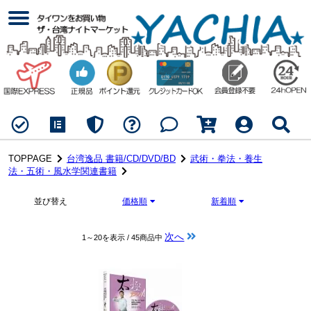
TOPPAGE
台湾逸品 書籍/CD/DVD/BD
武術・拳法・養生
法・五術・風水学関連書籍
並び替え
価格順
新着順
次へ
1～20を表示 / 45商品中