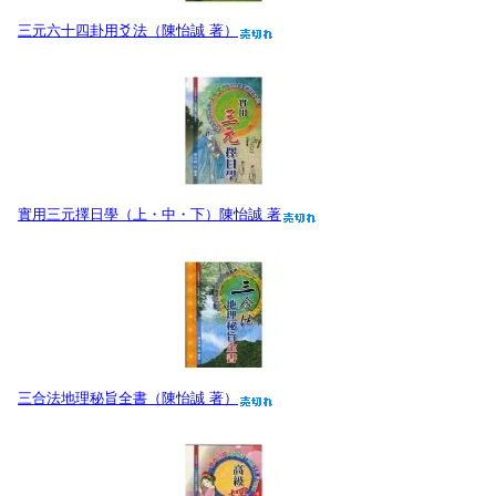
三元六十四卦用爻法（陳怡誠 著）
實用三元擇日學（上・中・下）陳怡誠 著
三合法地理秘旨全書（陳怡誠 著）