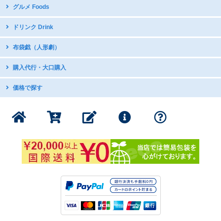
icash2.0 / iPASS
グルメ Foods
グラビア・写真集
日本アニメDVDで中国語学習
五術・風水学関連書籍
子供向け音楽CD
中華菓子
ドリンク Drink
台湾の漫画・イラスト集
台湾産ドライフルーツ
台湾のお茶
布袋戯（人形劇）
スナック・お菓子
インスタントドリンク
ミネラルたっぷり 台湾産甘蔗糖
DVDボックス
購入代行・大口購入
台湾産コーヒー
DVDボックス（クリアランス）
インスタントスープ
購入代行サービス
価格で探す
サントラ：動脈音楽+ダピリ
調味料・スープの素
サンダーボルトファンタジー
1000円以下の商品
書籍・印刷物
公式グッズ