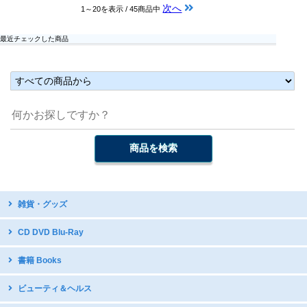
次へ
1～20を表示 / 45商品中
最近チェックした商品
雑貨・グッズ
台湾デザイン
CD DVD Blu-Ray
開運グッズ
台湾原住民語CD・DVD
書籍 Books
台湾のお守り
台湾ディスカバリー
テーブルウェア・調理器具
中国語教材・辞書
ビューティ＆ヘルス
台湾オペラDVD
国立故宮博物館公式グッズ
写真集
現代舞踊DVD