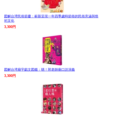
図解台湾民俗節慶：嶄新呈現一年四季歲時節俗的民俗意涵與祭
祀文化
3,300円
図解台湾廟宇戯文図鑑：聴！郭老師廟口説演義
3,300円