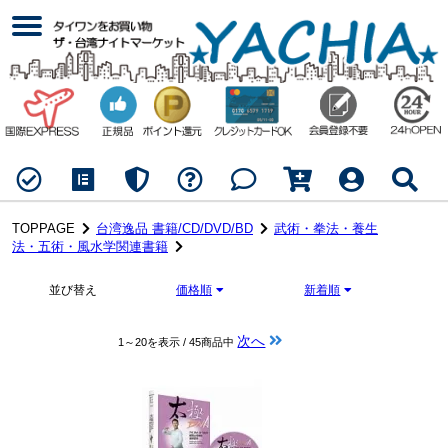
TOPPAGE
台湾逸品 書籍/CD/DVD/BD
武術・拳法・養生
法・五術・風水学関連書籍
並び替え
価格順
新着順
次へ
1～20を表示 / 45商品中