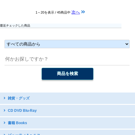
次へ
1～20を表示 / 45商品中
最近チェックした商品
雑貨・グッズ
台湾デザイン
CD DVD Blu-Ray
開運グッズ
台湾原住民語CD・DVD
書籍 Books
台湾のお守り
台湾ディスカバリー
テーブルウェア・調理器具
中国語教材・辞書