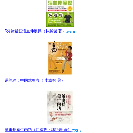
5分鐘鬆筋活血伸展操（林勝傑 著）
易筋經：中國式瑜珈（ 李章智 著）
董事長養生内功（江國政・魏巧珊 著）