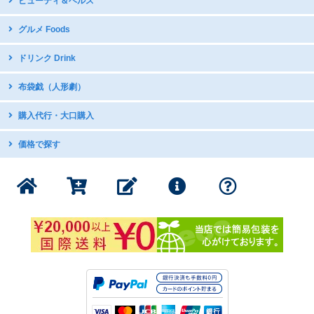
ビューティ＆ヘルス
台湾オペラDVD
国立故宮博物館公式グッズ
写真集
現代舞踊DVD
icash2.0 / iPASS
グルメ Foods
グラビア・写真集
日本アニメDVDで中国語学習
五術・風水学関連書籍
子供向け音楽CD
中華菓子
ドリンク Drink
台湾の漫画・イラスト集
台湾産ドライフルーツ
台湾のお茶
布袋戯（人形劇）
スナック・お菓子
インスタントドリンク
ミネラルたっぷり 台湾産甘蔗糖
DVDボックス
購入代行・大口購入
台湾産コーヒー
DVDボックス（クリアランス）
インスタントスープ
購入代行サービス
価格で探す
サントラ：動脈音楽+ダピリ
調味料・スープの素
サンダーボルトファンタジー
1000円以下の商品
書籍・印刷物
公式グッズ