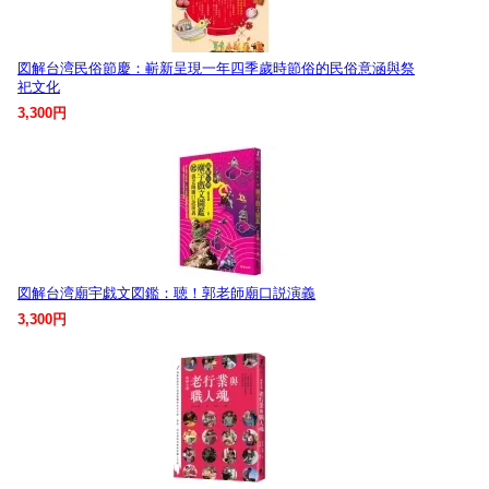
図解台湾民俗節慶：嶄新呈現一年四季歲時節俗的民俗意涵與祭
祀文化
3,300円
図解台湾廟宇戯文図鑑：聴！郭老師廟口説演義
3,300円