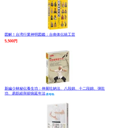
図解！台湾行業神明図鑑：台南体伝統工芸
5,500円
新編少林秘伝養生功：伸展吐納法、八段錦、十二段錦、弾肚
功、易筋経與卻病延年法