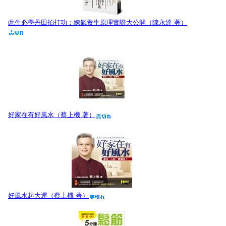
此生必學丹田拍打功：練氣養生原理實證大公開（陳永達 著）
好家在有好風水（蔡上機 著）
好風水起大運（蔡上機 著）