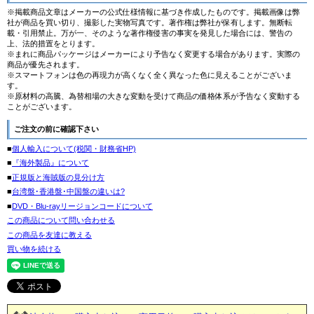
※掲載商品文章はメーカーの公式仕様情報に基づき作成したものです。掲載画像は弊
社が商品を買い切り、撮影した実物写真です。著作権は弊社が保有します。無断転
載・引用禁止。万が一、そのような著作権侵害の事実を発見した場合には、警告の
上、法的措置をとります。
※まれに商品パッケージはメーカーにより予告なく変更する場合があります。実際の
商品が優先されます。
※スマートフォンは色の再現力が高くなく全く異なった色に見えることがございま
す。
※原材料の高騰、為替相場の大きな変動を受けて商品の価格体系が予告なく変動する
ことがございます。
ご注文の前に確認下さい
■
個人輸入について(税関・財務省HP)
■
『海外製品』について
■
正規版と海賊版の見分け方
■
台湾盤･香港盤･中国盤の違いは?
■
DVD・Blu-rayリージョンコードについて
この商品について問い合わせる
この商品を友達に教える
買い物を続ける