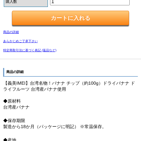
購入数
商品の詳細
あらかじめご了承下さい
特定商取引法に基づく表記 (返品など)
商品の詳細
【義美IMEI】台湾名物！バナナ チップ（約100g）ドライバナナ ド
ライフルーツ 台湾産バナナ使用
◆原材料
台湾産バナナ
◆保存期限
製造から18か月（パッケージに明記） ※常温保存。
◆産地