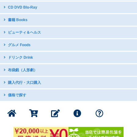
台湾デザイン
CD DVD Blu-Ray
開運グッズ
台湾原住民語CD・DVD
書籍 Books
台湾のお守り
台湾ディスカバリー
テーブルウェア・調理器具
中国語教材・辞書
ビューティ＆ヘルス
台湾オペラDVD
国立故宮博物館公式グッズ
写真集
現代舞踊DVD
icash2.0 / iPASS
グルメ Foods
グラビア・写真集
日本アニメDVDで中国語学習
五術・風水学関連書籍
子供向け音楽CD
中華菓子
ドリンク Drink
台湾の漫画・イラスト集
台湾産ドライフルーツ
台湾のお茶
布袋戯（人形劇）
スナック・お菓子
インスタントドリンク
ミネラルたっぷり 台湾産甘蔗糖
DVDボックス
購入代行・大口購入
台湾産コーヒー
DVDボックス（クリアランス）
インスタントスープ
購入代行サービス
価格で探す
サントラ：動脈音楽+ダピリ
調味料・スープの素
サンダーボルトファンタジー
1000円以下の商品
書籍・印刷物
公式グッズ