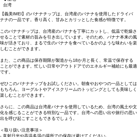
台湾
【義美IMEI】のバナナチップは、台湾産のバナナを使用したドライバ
ナナの一品です。香り高く、甘みとカリッとした食感が特徴です。
このバナナチップは、台湾産のバナナを丁寧にカットし、低温で乾燥さ
せることで素材の旨みを引き出しています。そのため、バナナ本来の風
味が活きており、まるで生のバナナを食べているかのような味わいを楽
しむことができます。
また、この商品は保存期限が製造から18か月と長く、常温で保存する
ことができます。忙しい日常やアウトドアでのエネルギー補給にも最適
です。
ぜひこのバナナチップをお試しください。朝食やおやつの一品としては
もちろん、ヨーグルトやアイスクリームのトッピングとしても美味しく
楽しむことができます。
さらに、この商品は台湾産バナナを使用しているため、台湾の風土や文
化を感じることができる特別な一品です。台湾への思い出や旅行の思い
出を呼び起こすこともできるでしょう。
＜取り扱い注意事項＞
- 直射日光や高温多湿の場所での保存は避けてください。