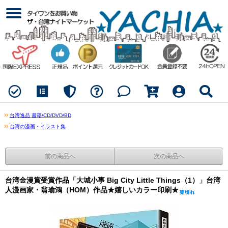
台湾逸品 書籍/CD/DVD/BD
台湾の漫画・イラスト集
前の商品へ
次の商品へ
台湾金漫賞受賞作品「大城小事 Big City Little Things（1）」台湾
人漫画家・翁瑜鴻（HOM）作品★嬉しいカラー印刷★