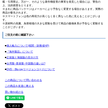
載・引用禁止。万が一、そのような著作権侵害の事実を発見した場合には、警告の
上、法的措置をとります。
※まれに商品パッケージはメーカーにより予告なく変更する場合があります。実際の
商品が優先されます。
※スマートフォンは色の再現力が高くなく全く異なった色に見えることがございま
す。
※原材料の高騰、為替相場の大きな変動を受けて商品の価格体系が予告なく変動する
ことがございます。
ご注文の前に確認下さい
■
個人輸入について(税関・財務省HP)
■
『海外製品』について
■
正規版と海賊版の見分け方
■
台湾盤･香港盤･中国盤の違いは?
■
DVD・Blu-rayリージョンコードについて
この商品について問い合わせる
この商品を友達に教える
買い物を続ける