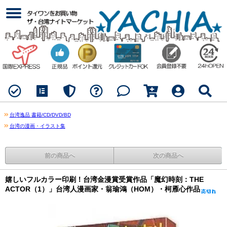
台湾逸品 書籍/CD/DVD/BD
台湾の漫画・イラスト集
前の商品へ
次の商品へ
嬉しいフルカラー印刷！台湾金漫賞受賞作品「魔幻時刻：THE
ACTOR（1）」台湾人漫画家・翁瑜鴻（HOM）・柯雁心作品