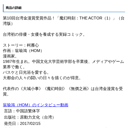
商品の詳細
第10回台湾金漫賞受賞作品！「魔幻時刻：THE ACTOR（1）」（台
湾版）
台湾初の俳優・女優を養成する実録コミック。
ストーリー：柯雁心
作画：翁瑜鴻（HOM）
漫画家。
1987年生まれ。中国文化大学芸術学部を卒業後、メディアやゲーム
業界で働く。
バスケと日光浴を愛する。
大都会の人々の闘いの日々を描くのが得意。
代表作の《大城小事》《魔幻時刻》《無價之画》は台湾金漫賞を受
賞。
翁瑜鴻（HOM）のインタビュー動画
言語：中国語繁体字
出版社：原動力文化（台湾）
発売日：2017/02/15