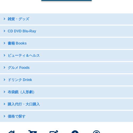
雑貨・グッズ
台湾デザイン
CD DVD Blu-Ray
開運グッズ
台湾原住民語CD・DVD
書籍 Books
台湾のお守り
台湾ディスカバリー
テーブルウェア・調理器具
中国語教材・辞書
ビューティ＆ヘルス
台湾オペラDVD
国立故宮博物館公式グッズ
写真集
現代舞踊DVD
icash2.0 / iPASS
グルメ Foods
グラビア・写真集
日本アニメDVDで中国語学習
五術・風水学関連書籍
子供向け音楽CD
中華菓子
ドリンク Drink
台湾の漫画・イラスト集
台湾産ドライフルーツ
台湾のお茶
布袋戯（人形劇）
スナック・お菓子
インスタントドリンク
ミネラルたっぷり 台湾産甘蔗糖
DVDボックス
購入代行・大口購入
台湾産コーヒー
DVDボックス（クリアランス）
インスタントスープ
購入代行サービス
価格で探す
サントラ：動脈音楽+ダピリ
調味料・スープの素
サンダーボルトファンタジー
1000円以下の商品
書籍・印刷物