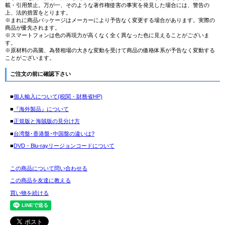
載・引用禁止。万が一、そのような著作権侵害の事実を発見した場合には、警告の
上、法的措置をとります。
※まれに商品パッケージはメーカーにより予告なく変更する場合があります。実際の
商品が優先されます。
※スマートフォンは色の再現力が高くなく全く異なった色に見えることがございま
す。
※原材料の高騰、為替相場の大きな変動を受けて商品の価格体系が予告なく変動する
ことがございます。
ご注文の前に確認下さい
■
個人輸入について(税関・財務省HP)
■
『海外製品』について
■
正規版と海賊版の見分け方
■
台湾盤･香港盤･中国盤の違いは?
■
DVD・Blu-rayリージョンコードについて
この商品について問い合わせる
この商品を友達に教える
買い物を続ける