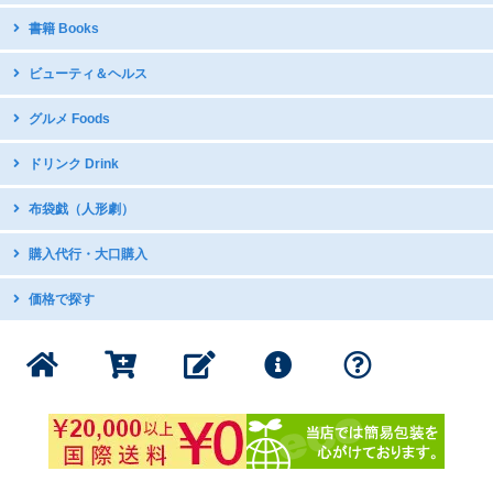
開運グッズ
台湾原住民語CD・DVD
書籍 Books
台湾のお守り
台湾ディスカバリー
テーブルウェア・調理器具
中国語教材・辞書
ビューティ＆ヘルス
台湾オペラDVD
国立故宮博物館公式グッズ
写真集
現代舞踊DVD
icash2.0 / iPASS
グルメ Foods
グラビア・写真集
日本アニメDVDで中国語学習
五術・風水学関連書籍
子供向け音楽CD
中華菓子
ドリンク Drink
台湾の漫画・イラスト集
台湾産ドライフルーツ
台湾のお茶
布袋戯（人形劇）
スナック・お菓子
インスタントドリンク
ミネラルたっぷり 台湾産甘蔗糖
DVDボックス
購入代行・大口購入
台湾産コーヒー
DVDボックス（クリアランス）
インスタントスープ
購入代行サービス
価格で探す
サントラ：動脈音楽+ダピリ
調味料・スープの素
サンダーボルトファンタジー
1000円以下の商品
書籍・印刷物
公式グッズ