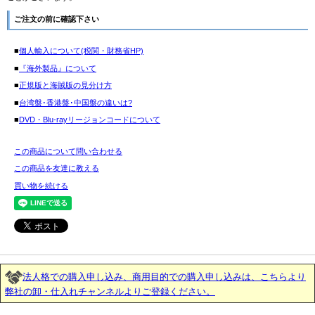
ご注文の前に確認下さい
■
個人輸入について(税関・財務省HP)
■
『海外製品』について
■
正規版と海賊版の見分け方
■
台湾盤･香港盤･中国盤の違いは?
■
DVD・Blu-rayリージョンコードについて
この商品について問い合わせる
この商品を友達に教える
買い物を続ける
法人格での購入申し込み、商用目的での購入申し込みは、こちらより
弊社の卸・仕入れチャンネルよりご登録ください。