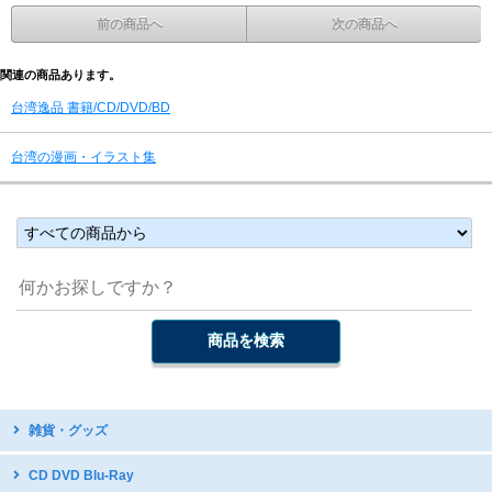
前の商品へ
次の商品へ
関連の商品あります。
台湾逸品 書籍/CD/DVD/BD
台湾の漫画・イラスト集
雑貨・グッズ
台湾デザイン
CD DVD Blu-Ray