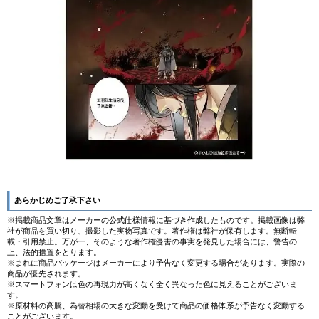
あらかじめご了承下さい
※掲載商品文章はメーカーの公式仕様情報に基づき作成したものです。掲載画像は弊
社が商品を買い切り、撮影した実物写真です。著作権は弊社が保有します。無断転
載・引用禁止。万が一、そのような著作権侵害の事実を発見した場合には、警告の
上、法的措置をとります。
※まれに商品パッケージはメーカーにより予告なく変更する場合があります。実際の
商品が優先されます。
※スマートフォンは色の再現力が高くなく全く異なった色に見えることがございま
す。
※原材料の高騰、為替相場の大きな変動を受けて商品の価格体系が予告なく変動する
ことがございます。