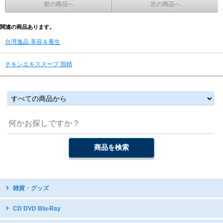
前の商品へ
次の商品へ
関連の商品あります。
台湾逸品 美容＆養生
チキンエキススープ 鶏精
雑貨・グッズ
台湾デザイン
CD DVD Blu-Ray
開運グッズ