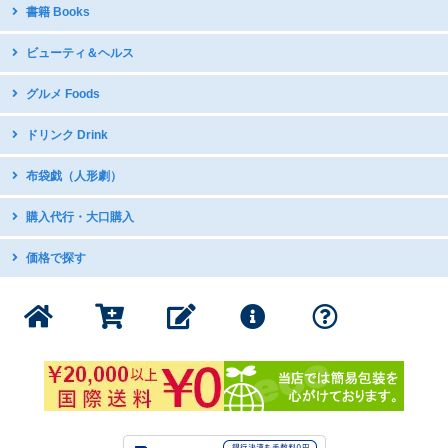
台湾原住民語CD・DVD
書籍 Books
台湾のお守り
台湾ディスカバリー
テーブルウェア・調理器具
中国語教材・辞書
ビューティ＆ヘルス
台湾オペラDVD
国立故宮博物館公式グッズ
写真集
現代舞踊DVD
icash2.0 / iPASS
グルメ Foods
グラビア・写真集
日本アニメDVDで中国語学習
五術・風水学関連書籍
子供向け音楽CD
中華菓子
ドリンク Drink
台湾の漫画・イラスト集
台湾産ドライフルーツ
台湾のお茶
布袋戯（人形劇）
スナック・お菓子
インスタントドリンク
ミネラルたっぷり 台湾産甘蔗糖
DVDボックス
購入代行・大口購入
台湾産コーヒー
DVDボックス（クリアランス）
インスタントスープ
購入代行サービス
価格で探す
サントラ：動脈音楽+ダピリ
調味料・スープの素
サンダーボルトファンタジー
1000円以下の商品
書籍・印刷物
公式グッズ