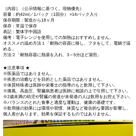
［内容］（公示情報に基づく。現物優先）
容量：約42ml／1パック（1回分） ×14パック入り
保存期限：製造から18ヶ月
保存：常温で保存
表記：繁体字中国語
備考：電子レンジを使用しての加熱はおすすめしません。
オススメの温め方法１「耐熱の容器に移し、フタをして、電鍋で温
める」
方法２「耐熱容器に熱湯を入れ、3～5分ほど湯煎」
★注意事項 ★
※医薬品ではありません。
※疾患の治癒などを目的とした薬品ではありません。
※体質特殊者は医師や栄養士の指導のもと飲用して下さい。
※痛風、高血圧、腎臓病患者は医師に相談の上で引用して下さい。
※2歳未満の幼児や腎臓の発達が未発達の人は飲用をお控え下さい。
※バランスのとれた食事と適度な運動は、健康の基礎です。
※飲用後の効果には環境や習慣、体質など複合的な要因が影響し、
個人差があります。効果を保証するものではありません。