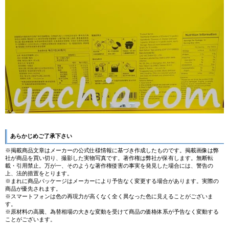
あらかじめご了承下さい
※掲載商品文章はメーカーの公式仕様情報に基づき作成したものです。掲載画像は弊
社が商品を買い切り、撮影した実物写真です。著作権は弊社が保有します。無断転
載・引用禁止。万が一、そのような著作権侵害の事実を発見した場合には、警告の
上、法的措置をとります。
※まれに商品パッケージはメーカーにより予告なく変更する場合があります。実際の
商品が優先されます。
※スマートフォンは色の再現力が高くなく全く異なった色に見えることがございま
す。
※原材料の高騰、為替相場の大きな変動を受けて商品の価格体系が予告なく変動する
ことがございます。