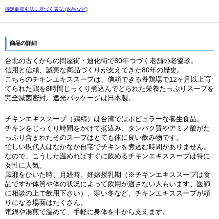
特定商取引法に基づく表記 (返品など)
商品の詳細
台北の古くからの問屋街・迪化街で80年つづく老舗の老協珍。
信用と信頼、誠実な商品づくりが支えてきた80年の歴史。
こちらのチキンエキススープは、信頼できる養鶏場で12ヶ月以上育
てられた鶏を8時間じっくり煮込んでとられた栄養たっぷりスープを
完全滅菌密封。遮光パッケージは日本製。
チキンエキススープ（鶏精）は台湾ではポピュラーな養生食品。
チキンをじっくり時間をかけて煮込み、タンパク質やアミノ酸がた
っぷり含まれたそのスープはとても体に良い飲み物です。
忙しい現代人はなかなか自宅でチキンを煮込む時間がありません。
なので、こうした温めればすぐに飲めるチキンエキススープは特に
女性に人気。
風邪をひいた時、月経時、妊娠授乳期（※チキンエキススープは食
品ですが体質や体の状況によって飲用が適さない人もいます、医師
に相談の上で飲用下さい）、寒い冬など、チキンエキススープが頼
りになる場面はたくさん。
電鍋や湯煎で温めて、手軽に身体を中から支えます。