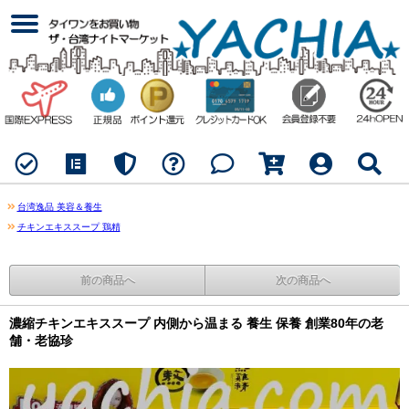
台湾逸品 美容＆養生
チキンエキススープ 鶏精
前の商品へ
次の商品へ
濃縮チキンエキススープ 内側から温まる 養生 保養 創業80年の老
舗・老協珍