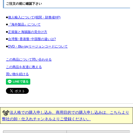
ご注文の前に確認下さい
■
個人輸入について(税関・財務省HP)
■
『海外製品』について
■
正規版と海賊版の見分け方
■
台湾盤･香港盤･中国盤の違いは?
■
DVD・Blu-rayリージョンコードについて
この商品について問い合わせる
この商品を友達に教える
買い物を続ける
法人格での購入申し込み、商用目的での購入申し込みは、こちらより
弊社の卸・仕入れチャンネルよりご登録ください。