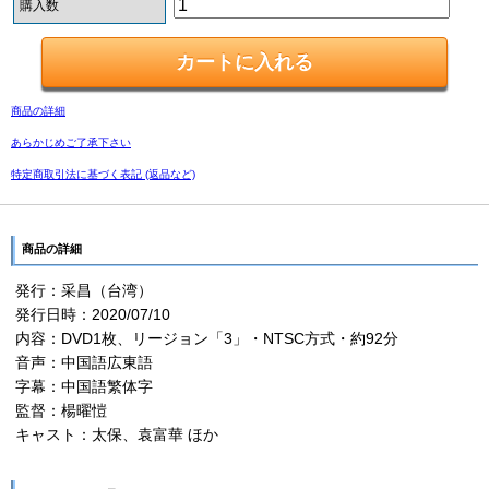
購入数
商品の詳細
あらかじめご了承下さい
特定商取引法に基づく表記 (返品など)
商品の詳細
発行：采昌（台湾）
発行日時：2020/07/10
内容：DVD1枚、リージョン「3」・NTSC方式・約92分
音声：中国語広東語
字幕：中国語繁体字
監督：楊曜愷
キャスト：太保、袁富華 ほか