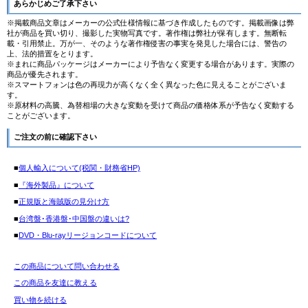
あらかじめご了承下さい
※掲載商品文章はメーカーの公式仕様情報に基づき作成したものです。掲載画像は弊
社が商品を買い切り、撮影した実物写真です。著作権は弊社が保有します。無断転
載・引用禁止。万が一、そのような著作権侵害の事実を発見した場合には、警告の
上、法的措置をとります。
※まれに商品パッケージはメーカーにより予告なく変更する場合があります。実際の
商品が優先されます。
※スマートフォンは色の再現力が高くなく全く異なった色に見えることがございま
す。
※原材料の高騰、為替相場の大きな変動を受けて商品の価格体系が予告なく変動する
ことがございます。
ご注文の前に確認下さい
■
個人輸入について(税関・財務省HP)
■
『海外製品』について
■
正規版と海賊版の見分け方
■
台湾盤･香港盤･中国盤の違いは?
■
DVD・Blu-rayリージョンコードについて
この商品について問い合わせる
この商品を友達に教える
買い物を続ける