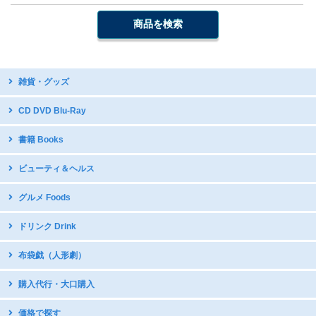
雑貨・グッズ
台湾デザイン
CD DVD Blu-Ray
開運グッズ
台湾原住民語CD・DVD
書籍 Books
台湾のお守り
台湾ディスカバリー
テーブルウェア・調理器具
中国語教材・辞書
ビューティ＆ヘルス
台湾オペラDVD
国立故宮博物館公式グッズ
写真集
現代舞踊DVD
icash2.0 / iPASS
グルメ Foods
グラビア・写真集
日本アニメDVDで中国語学習
五術・風水学関連書籍
子供向け音楽CD
中華菓子
ドリンク Drink
台湾の漫画・イラスト集
台湾産ドライフルーツ
台湾のお茶
布袋戯（人形劇）
スナック・お菓子
インスタントドリンク
ミネラルたっぷり 台湾産甘蔗糖
DVDボックス
購入代行・大口購入
台湾産コーヒー
DVDボックス（クリアランス）
インスタントスープ
購入代行サービス
価格で探す
サントラ：動脈音楽+ダピリ