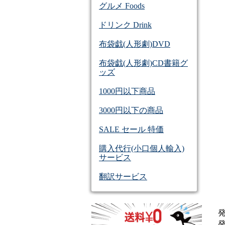
グルメ Foods
ドリンク Drink
布袋戯(人形劇)DVD
布袋戯(人形劇)CD書籍グ
ッズ
1000円以下商品
3000円以下の商品
SALE セール 特価
購入代行(小口個人輸入)
サービス
翻訳サービス
発