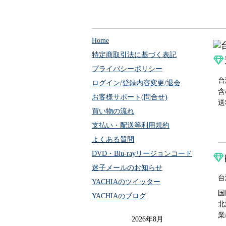
Home
特定商取引法に基づく表記
プライバシーポリシー
台
ログイン/登録内容変更/退会
含
お客様サポート(問合せ)
送
買い物の流れ
支払い・配送等利用規約
よくある質問
DVD・Blu-rayリージョンコード
迷子メールのお知らせ
台
YACHIAのツイッター
国
YACHIAのブログ
北
業
2026年8月