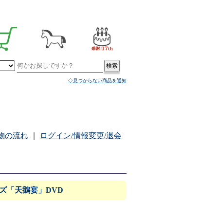
◇見つからない商品を通知
物の流れ
｜
ログイン/情報変更/退会
ズ「天鵝宴」DVD