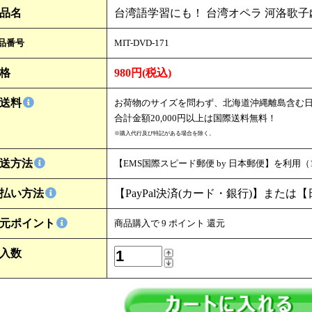
品名
台湾語学習にも！ 台湾オペラ 河洛歌子
品番号
MIT-DVD-171
格
980円(税込)
送料
お荷物のサイズを問わず、北海道沖縄離島含む日本
合計金額20,000円以上は国際送料無料！
※購入代行及び特記がある場合を除く。
送方法
【EMS国際スピード郵便 by 日本郵便】を利用
払い方法
【PayPal決済(カード・銀行)】
または
【
元ポイント
商品購入で 9 ポイント 還元
入数