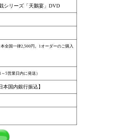
戯シリーズ「天鵝宴」DVD
全国一律2,500円。1オーダーのご購入
（1～5営業日内に発送）
日本国内銀行振込】