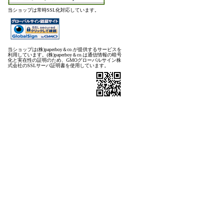
当ショップは常時SSL化対応しています。
当ショップは(株)paperboy＆co.が提供するサービスを
利用しています。(株)paperboy＆co.は通信情報の暗号
化と実在性の証明のため、GMOグローバルサイン株
式会社のSSLサーバ証明書を使用しています。