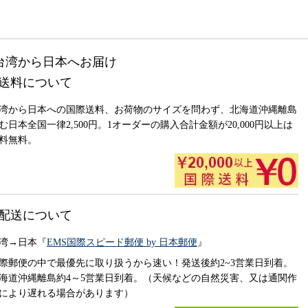
送料について
湾から日本への国際送料、お荷物のサイズを問わず、北海道沖縄離島
む日本全国一律2,500円。1オーダーの購入合計金額が20,000円以上は
料無料。
配送について
湾→日本『
EMS国際スピード郵便 by 日本郵便
』
際郵便の中で最優先に取り扱うから速い！発送後約2~3営業日到着。
海道沖縄離島約4～5営業日到着。（天候などの自然災害、又は通関作
により遅れる場合があります）