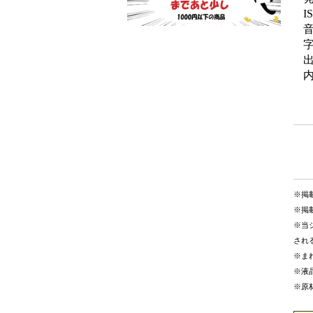
I
内
※掲
※掲
※当
され
※ま
※液
※原