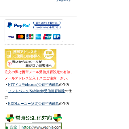
注文の際は携帯メール受信拒否設定の有無、
メールアドレス記入ミスにご注意下さい。
・
NTTドコモ(docomo)受信拒否解除
の仕方
・
ソフトバンク(SoftBank)受信拒否解除
の仕
方
・
KDDIエーユー(AU)受信拒否解除
の仕方