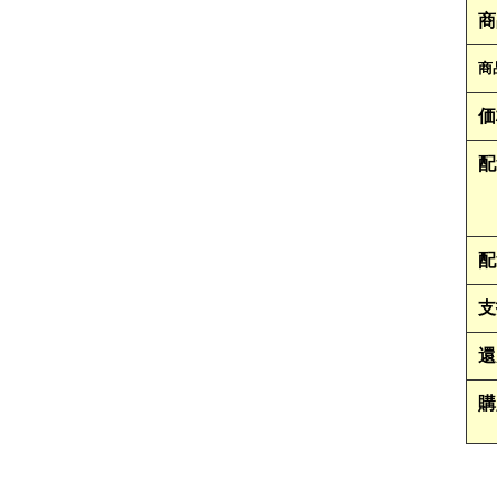
商
商
価
配
配
支
還
購