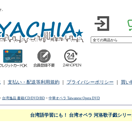
こそ。
記
｜
支払い・配送等利用規約
｜
プライバシーポリシー
｜
買い
>
台湾逸品 書籍/CD/DVD/BD
>
中華オペラ Taiwanese Opera DVD
台湾語学習にも！ 台湾オペラ 河洛歌子戯シリー