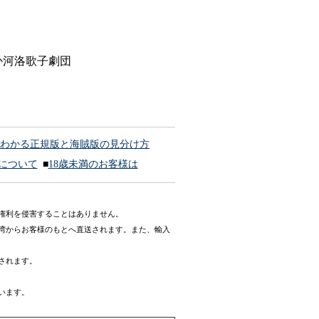
か河洛歌子劇団
わかる正規版と海賊版の見分け方
ドについて
■
18歳未満のお客様は
権利を侵害することはありません。
湾からお客様のもとへ直送されます。また、輸入
されます。
います。