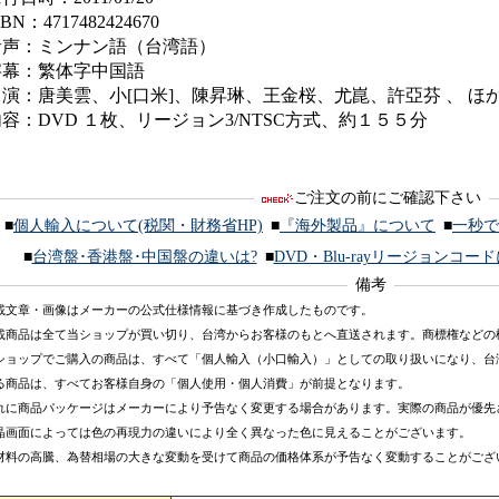
SBN：4717482424670
音声：ミンナン語（台湾語）
字幕：繁体字中国語
出演：唐美雲、小[口米]、陳昇琳、王金桜、尤崑、許亞芬 、 ほ
容：DVD １枚、リージョン3/NTSC方式、約１５５分
ご注文の前にご確認下さい
■
個人輸入について(税関・財務省HP)
■
『海外製品』について
■
一秒で
■
台湾盤･香港盤･中国盤の違いは?
■
DVD・Blu-rayリージョンコー
備考
載文章・画像はメーカーの公式仕様情報に基づき作成したものです。
載商品は全て当ショップが買い切り、台湾からお客様のもとへ直送されます。商標権などの
ショップでご購入の商品は、すべて「個人輸入（小口輸入）」としての取り扱いになり、台
る商品は、すべてお客様自身の「個人使用・個人消費」が前提となります。
れに商品パッケージはメーカーにより予告なく変更する場合があります。実際の商品が優先
晶画面によっては色の再現力の違いにより全く異なった色に見えることがございます。
材料の高騰、為替相場の大きな変動を受けて商品の価格体系が予告なく変動することがござ