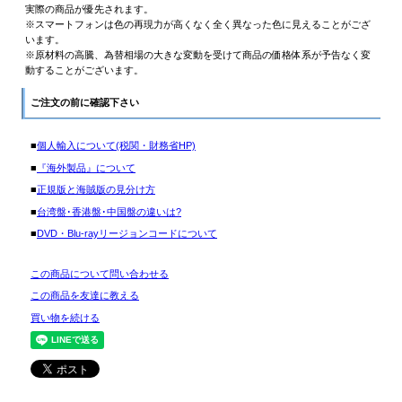
実際の商品が優先されます。
※スマートフォンは色の再現力が高くなく全く異なった色に見えることがござ
います。
※原材料の高騰、為替相場の大きな変動を受けて商品の価格体系が予告なく変
動することがございます。
ご注文の前に確認下さい
■
個人輸入について(税関・財務省HP)
■
『海外製品』について
■
正規版と海賊版の見分け方
■
台湾盤･香港盤･中国盤の違いは?
■
DVD・Blu-rayリージョンコードについて
この商品について問い合わせる
この商品を友達に教える
買い物を続ける