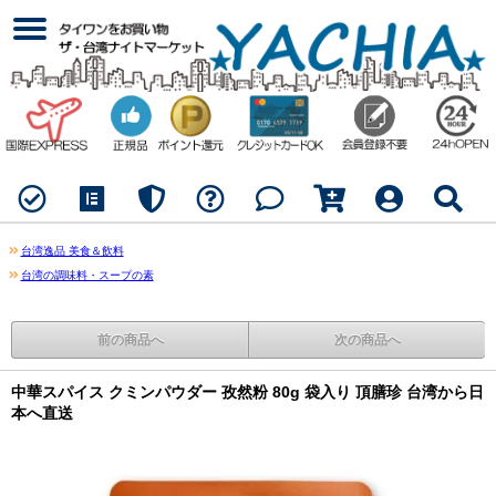
台湾逸品 美食＆飲料
台湾の調味料・スープの素
前の商品へ
次の商品へ
中華スパイス クミンパウダー 孜然粉 80g 袋入り 頂膳珍 台湾から日
本へ直送