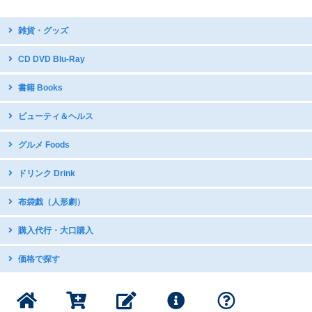
雑貨・グッズ
台湾デザイン
CD DVD Blu-Ray
開運グッズ
台湾原住民語CD・DVD
書籍 Books
台湾のお守り
台湾ディスカバリー
テーブルウェア・調理器具
中国語教材・辞書
ビューティ＆ヘルス
台湾オペラDVD
国立故宮博物館公式グッズ
写真集
現代舞踊DVD
icash2.0 / iPASS
グルメ Foods
グラビア・写真集
日本アニメDVDで中国語学習
五術・風水学関連書籍
子供向け音楽CD
中華菓子
ドリンク Drink
台湾の漫画・イラスト集
台湾産ドライフルーツ
台湾のお茶
布袋戯（人形劇）
スナック・お菓子
インスタントドリンク
ミネラルたっぷり 台湾産甘蔗糖
DVDボックス
購入代行・大口購入
台湾産コーヒー
DVDボックス（クリアランス）
インスタントスープ
購入代行サービス
価格で探す
サントラ：動脈音楽+ダピリ
調味料・スープの素
サンダーボルトファンタジー
1000円以下の商品
書籍・印刷物
公式グッズ