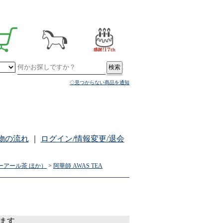
◇見つからない商品を通知
物の流れ
｜
ログイン/情報変更/退会
ーアール茶 ほか）
>
阿華師 AWAS TEA
います