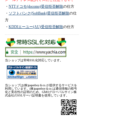
・
NTTドコモ(docomo)受信拒否解除
の仕方
・
ソフトバンク(SoftBank)受信拒否解除
の仕
方
・
KDDIエーユー(AU)受信拒否解除
の仕方
当ショップは常時SSL化対応しています。
当ショップは(株)paperboy＆co.が提供するサービスを
利用しています。(株)paperboy＆co.は通信情報の暗号
化と実在性の証明のため、GMOグローバルサイン株
式会社のSSLサーバ証明書を使用しています。