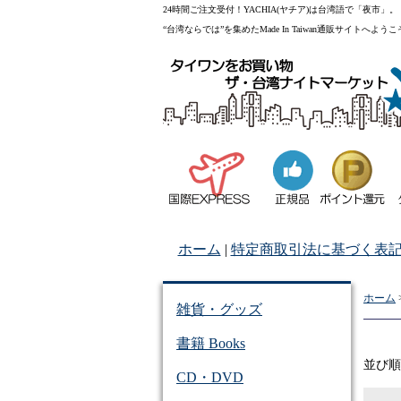
24時間ご注文受付！YACHIA(ヤチア)は台湾語で「夜市」。
“台湾ならでは”を集めたMade In Taiwan通販サイトへよう
ホーム
|
特定商取引法に基づく表
ホーム
雑貨・グッズ
書籍 Books
並び
CD・DVD