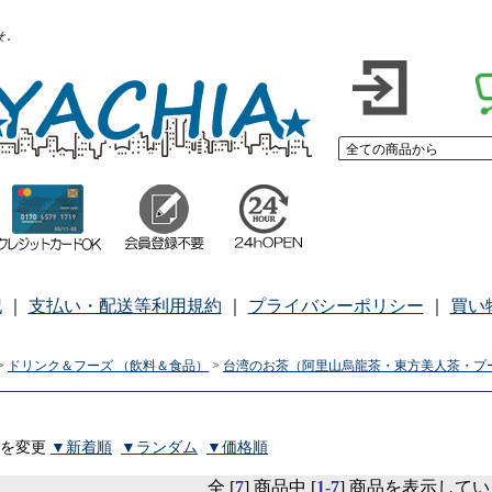
こそ。
記
｜
支払い・配送等利用規約
｜
プライバシーポリシー
｜
買い
>
ドリンク＆フーズ （飲料＆食品）
>
台湾のお茶（阿里山烏龍茶・東方美人茶・プ
順を変更
▼新着順
▼ランダム
▼価格順
全 [
7
] 商品中 [
1-7
] 商品を表示して