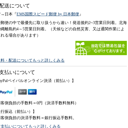
配送について
湾→日本『
EMS国際スピード郵便 by 日本郵便
』
際郵便の中で最優先に取り扱うから速い！発送後約2~3営業日到着。北海
沖縄離島約4～5営業日到着。（天候などの自然災害、又は通関作業によ
遅れる場合があります）
送料・配送についてもっと詳しくみる
支払いについて
ayPalペイパルオンライン決済（前払い）】
顧客側負担の手数料＝0円（決済手数料無料）
銀行振込（前払い）】
顧客側負担の決済手数料＝銀行振込手数料。
お支払いについてもっと詳しくみる