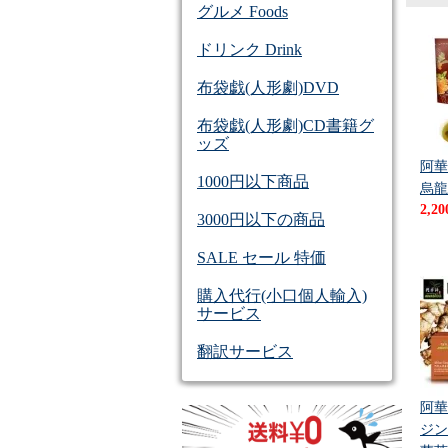
グルメ Foods
ドリンク Drink
布袋戯(人形劇)DVD
布袋戯(人形劇)CD書籍グ
ッズ
阿華
1000円以下商品
烏龍
2,2
3000円以下の商品
SALE セール 特価
購入代行(小口個人輸入)
サービス
翻訳サービス
阿華
ジン