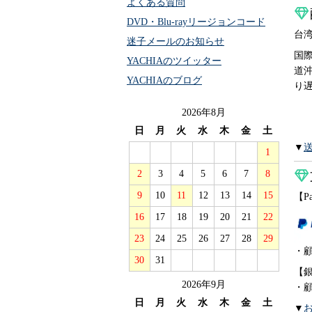
よくある質問
DVD・Blu-rayリージョンコード
台
迷子メールのお知らせ
国
YACHIAのツイッター
道
YACHIAのブログ
り
2026年8月
日
月
火
水
木
金
土
▼
1
2
3
4
5
6
7
8
9
10
11
12
13
14
15
【P
16
17
18
19
20
21
22
23
24
25
26
27
28
29
・
30
31
【
2026年9月
・
日
月
火
水
木
金
土
▼