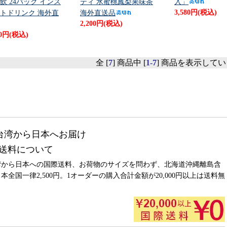
飲 24パック インス
ティ 水蜜桃鳳梨果味茶
入」
トドリンク 海外直
海外直送品
3,580円(税込)
2,200円(税込)
00円(税込)
全 [
7
] 商品中 [
1-7
] 商品を表示して
送料について
湾から日本への国際送料、お荷物のサイズを問わず、北海道沖縄離島含
本全国一律2,500円。1オーダーの購入合計金額が20,000円以上は送料無
。