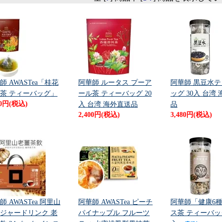
師 AWASTea「桂花
阿華師 ルータス プーア
阿華師 黒豆水
茶 ティーバッグ」
ール茶 ティーバッグ 20
ッグ 30入 台湾
00円(税込)
入 台湾 海外直送品
品
2,400円(税込)
3,480円(税込)
師 AWASTea 阿里山
阿華師 AWASTea ピーチ
阿華師「健康6
ジャードリンク 老
パイナップル フルーツ
ス茶 ティーバッグ