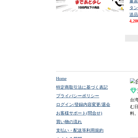
薑茶
タン
送品
4,2
Home
特定商取引法に基づく表記
プライバシーポリシー
台
ログイン/登録内容変更/退会
む日
お客様サポート(問合せ)
料
買い物の流れ
支払い・配送等利用規約