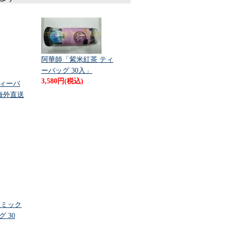
阿華師「紫米紅茶 ティ
ーバッグ 30入」
3,580円(税込)
ティーバ
 海外直送
種ミック
 30