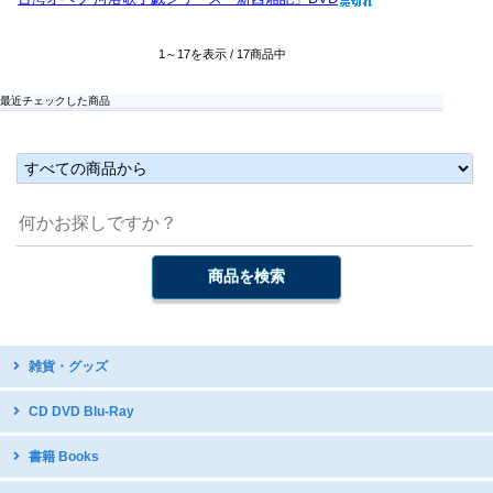
1～17を表示 / 17商品中
最近チェックした商品
雑貨・グッズ
台湾デザイン
CD DVD Blu-Ray
開運グッズ
台湾原住民語CD・DVD
書籍 Books
台湾のお守り
台湾ディスカバリー
テーブルウェア・調理器具