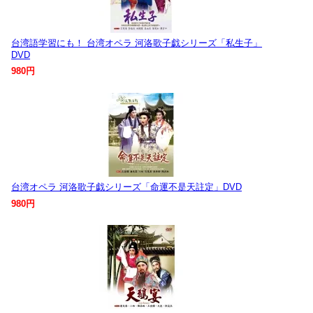
台湾語学習にも！ 台湾オペラ 河洛歌子戯シリーズ「私生子」
DVD
980円
台湾オペラ 河洛歌子戯シリーズ「命運不是天註定」DVD
980円