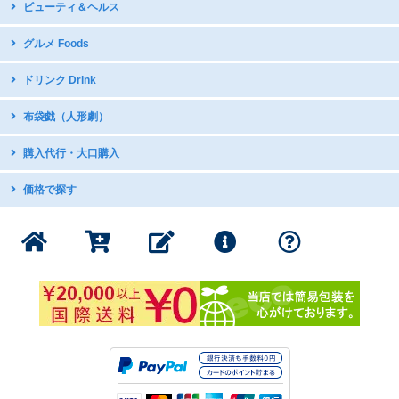
中国語教材・辞書
ビューティ＆ヘルス
台湾オペラDVD
国立故宮博物館公式グッズ
写真集
現代舞踊DVD
icash2.0 / iPASS
グルメ Foods
グラビア・写真集
日本アニメDVDで中国語学習
五術・風水学関連書籍
子供向け音楽CD
中華菓子
ドリンク Drink
台湾の漫画・イラスト集
台湾産ドライフルーツ
台湾のお茶
布袋戯（人形劇）
スナック・お菓子
インスタントドリンク
ミネラルたっぷり 台湾産甘蔗糖
DVDボックス
購入代行・大口購入
台湾産コーヒー
DVDボックス（クリアランス）
インスタントスープ
購入代行サービス
価格で探す
サントラ：動脈音楽+ダピリ
調味料・スープの素
サンダーボルトファンタジー
1000円以下の商品
書籍・印刷物
公式グッズ