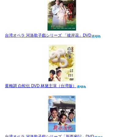
台湾オペラ 河洛歌子戲シリーズ 「彼岸花」DVD
黄梅調 白蛇伝 DVD 林黛主演（台湾版）
台湾オペラ 河洛歌子戯シリーズ「新西廂記」DVD