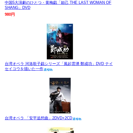
中国5大演劇のひとつ・黄梅戯「妲己 THE LAST WOMAN OF
SHANG」DVD
980円
台湾オペラ 河洛歌子戯シリーズ「風起雲湧 鄭成功」DVD テイ
セイコウを描いた一作
台湾オペラ 「安平追想曲」2DVD+2CD