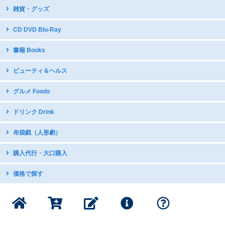
雑貨・グッズ
台湾デザイン
CD DVD Blu-Ray
開運グッズ
台湾原住民語CD・DVD
書籍 Books
台湾のお守り
台湾ディスカバリー
テーブルウェア・調理器具
中国語教材・辞書
ビューティ＆ヘルス
台湾オペラDVD
国立故宮博物館公式グッズ
写真集
現代舞踊DVD
icash2.0 / iPASS
グルメ Foods
グラビア・写真集
日本アニメDVDで中国語学習
五術・風水学関連書籍
子供向け音楽CD
中華菓子
ドリンク Drink
台湾の漫画・イラスト集
台湾産ドライフルーツ
台湾のお茶
布袋戯（人形劇）
スナック・お菓子
インスタントドリンク
ミネラルたっぷり 台湾産甘蔗糖
DVDボックス
購入代行・大口購入
台湾産コーヒー
DVDボックス（クリアランス）
インスタントスープ
購入代行サービス
価格で探す
サントラ：動脈音楽+ダピリ
調味料・スープの素
サンダーボルトファンタジー
1000円以下の商品
書籍・印刷物
公式グッズ