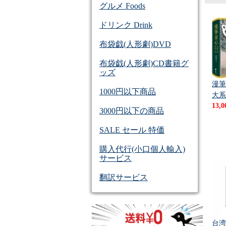
グルメ Foods
ドリンク Drink
布袋戯(人形劇)DVD
布袋戯(人形劇)CD書籍グ
ッズ
漫筆
1000円以下商品
大系
13,
3000円以下の商品
SALE セール 特価
購入代行(小口個人輸入)
サービス
翻訳サービス
台湾