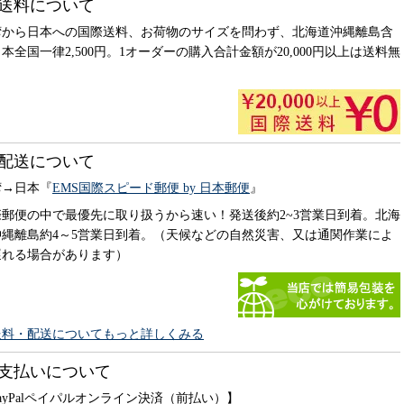
送料について
湾から日本への国際送料、お荷物のサイズを問わず、北海道沖縄離島含
本全国一律2,500円。1オーダーの購入合計金額が20,000円以上は送料無
。
配送について
湾→日本『
EMS国際スピード郵便 by 日本郵便
』
際郵便の中で最優先に取り扱うから速い！発送後約2~3営業日到着。北海
沖縄離島約4～5営業日到着。（天候などの自然災害、又は通関作業によ
遅れる場合があります）
送料・配送についてもっと詳しくみる
支払いについて
ayPalペイパルオンライン決済（前払い）】