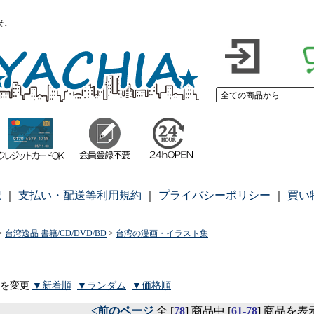
こそ。
記
｜
支払い・配送等利用規約
｜
プライバシーポリシー
｜
買い
>
台湾逸品 書籍/CD/DVD/BD
>
台湾の漫画・イラスト集
順を変更
▼新着順
▼ランダム
▼価格順
<前のページ
全 [
78
] 商品中 [
61-78
] 商品を