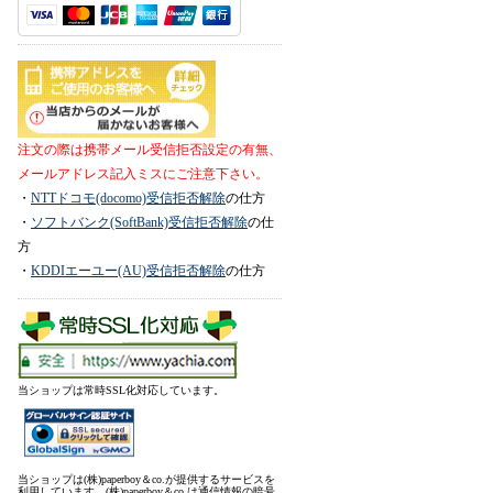
注文の際は携帯メール受信拒否設定の有無、
メールアドレス記入ミスにご注意下さい。
・
NTTドコモ(docomo)受信拒否解除
の仕方
・
ソフトバンク(SoftBank)受信拒否解除
の仕
方
・
KDDIエーユー(AU)受信拒否解除
の仕方
当ショップは常時SSL化対応しています。
当ショップは(株)paperboy＆co.が提供するサービスを
利用しています。(株)paperboy＆co.は通信情報の暗号