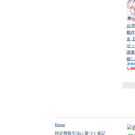
台湾
載作
女【
ゼッ
謝東
嬉し
5,4
Home
特定商取引法に基づく表記