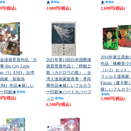
★
★
00円(税込)
2,600円(税込)
2,600円(税込)
2016年東立原
金漫賞受賞作品「大
2021年第15回日本国際漫
作品「檳榔美少
Big City Little
画賞受賞作品！「蜉蝣之
（1+2）セット
ings（5）END」台湾
島（カゲロウの島）」台
ラジル人漫画家・ 
画家・翁瑜鴻
湾人漫画家葉長青・李尚
Paixão（盧卡
OM）作品★嬉しい
喬作品★嬉しいフルカラ
嬉しいフルカラ
ー印刷★
ー印刷★ハードカバーブ
00円(税込)
ック
5,980円(税込)
6,500円(税込)