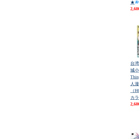
★
2,6
台湾
城小事 
Th
人漫
（H
カラ
2,6