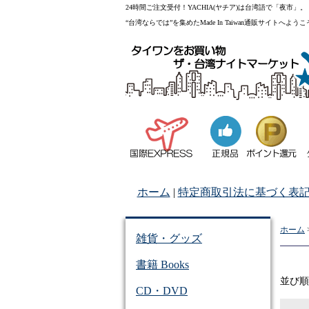
24時間ご注文受付！YACHIA(ヤチア)は台湾語で「夜市」。
“台湾ならでは”を集めたMade In Taiwan通販サイトへよう
ホーム
|
特定商取引法に基づく表
ホーム
雑貨・グッズ
書籍 Books
並び
CD・DVD