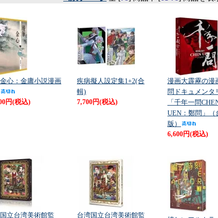
金心：金庸小説漫画
疾病擬人設定集1+2(合
漫画大霹靂の漫
輯)
問ドキュメンタ
000円(税込)
7,700円(税込)
「千年一問CHE
UEN：鄭問」（
版）
6,600円(税込)
国立台湾美術館監
台湾国立台湾美術館監