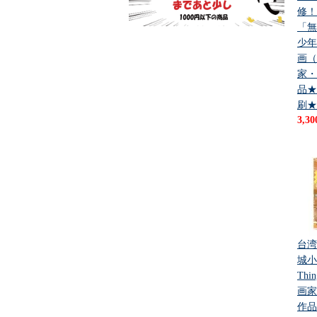
修！
「無
少年
画（
家・
品★
刷★
3,3
台湾
城小事 
Th
画家
作品