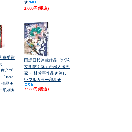
★
2,600円(税込)
創大賽受賞
国語日報連載作品「地球
女
文明防衛隊」台湾人漫画
」在台ブ
家・ 林芳宇作品★嬉し
Lucas
いフルカラー印刷★
斯）作品★
2,980円(税込)
ー印刷★