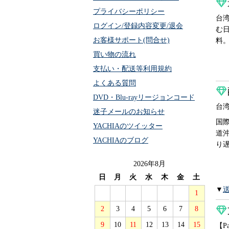
プライバシーポリシー
台
ログイン/登録内容変更/退会
む日
お客様サポート(問合せ)
料
買い物の流れ
支払い・配送等利用規約
よくある質問
DVD・Blu-rayリージョンコード
台
迷子メールのお知らせ
国
YACHIAのツイッター
道
YACHIAのブログ
り
2026年8月
日
月
火
水
木
金
土
▼
1
2
3
4
5
6
7
8
9
10
11
12
13
14
15
【P