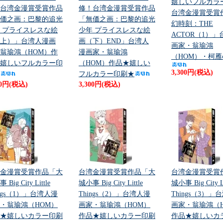
嬉しいフルカラ
台湾金漫賞受賞作品
修！台湾金漫賞受賞作品
台湾金漫賞受賞
価之画：巴黎的追光
「無価之画：巴黎的追光
幻時刻：THE
 プライスレスな絵
少年 プライスレスな絵
ACTOR（1）
上）」台湾人漫画
画（下）END」台湾人
画家・翁瑜鴻
翁瑜鴻（HOM）作
漫画家・翁瑜鴻
（HOM）・柯
嬉しいフルカラー印
（HOM）作品★嬉しい
3,300円(税込)
フルカラー印刷★
00円(税込)
3,300円(税込)
金漫賞受賞作品「大
台湾金漫賞受賞作品「大
台湾金漫賞受賞
Big City Little
城小事 Big City Little
城小事 Big City Li
ings（1）」台湾人漫
Things（2）」台湾人漫
Things（3）」
・翁瑜鴻（HOM）
画家・翁瑜鴻（HOM）
画家・翁瑜鴻（
★嬉しいカラー印刷
作品★嬉しいカラー印刷
作品★嬉しいカ