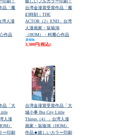
ー印刷！
嬉しいフルカラー印刷！
作品「魔
台湾金漫賞受賞作品「魔
幻時刻：THE
」台湾人漫
ACTOR（2）END」台湾
人漫画家・翁瑜鴻
雁心作品
（HOM）・柯雁心作品
3,300円(税込)
作品「大
台湾金漫賞受賞作品「大
ttle
城小事 Big City Little
台湾人漫
Things（4）」台湾人漫
HOM）
画家・翁瑜鴻（HOM）
ラー印刷
作品★嬉しいカラー印刷