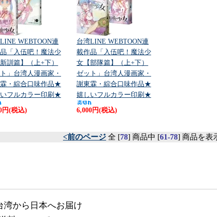
LINE WEBTOON連
台湾LINE WEBTOON連
品「入伍吧！魔法少
載作品「入伍吧！魔法少
新訓篇】（上+下）
女【部隊篇】（上+下）
ト」台湾人漫画家・
ゼット」台湾人漫画家・
霖・綜合口味作品★
謝東霖・綜合口味作品★
いフルカラー印刷★
嬉しいフルカラー印刷★
00円(税込)
6,000円(税込)
<前のページ
全 [
78
] 商品中 [
61-78
] 商品を